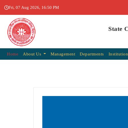
Fri, 07 Aug 2026, 16:50 PM
State 
Home
About Us
Management
Departments
Institutio