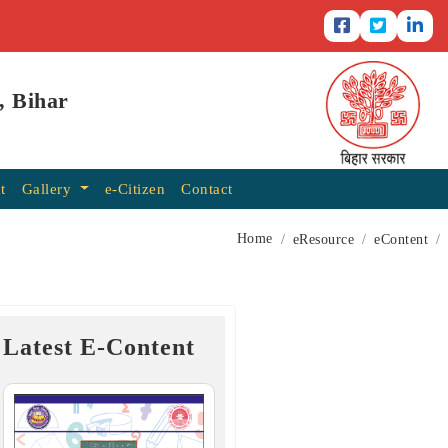
, Bihar
t
Gallery
e-Citizen
Contact
Home
eResource
eContent
Latest E-Content